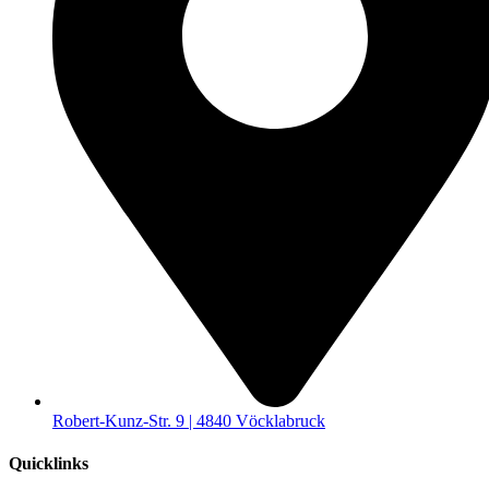
Robert-Kunz-Str. 9 | 4840 Vöcklabruck
Quicklinks