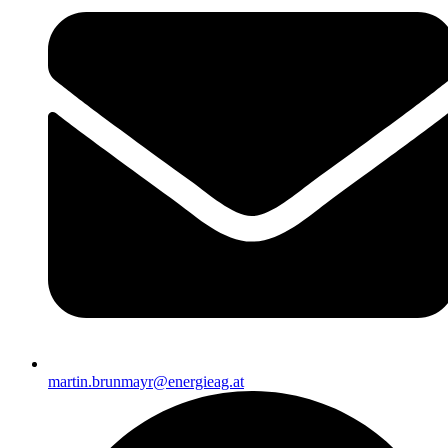
martin.brunmayr@energieag.at